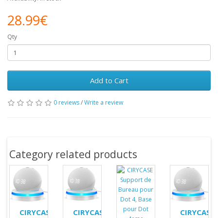
28.99€
Qty
Add to Cart
0 reviews
/
Write a review
Category related products
CIRYCASE
CIRYCASE
CIRYCASE