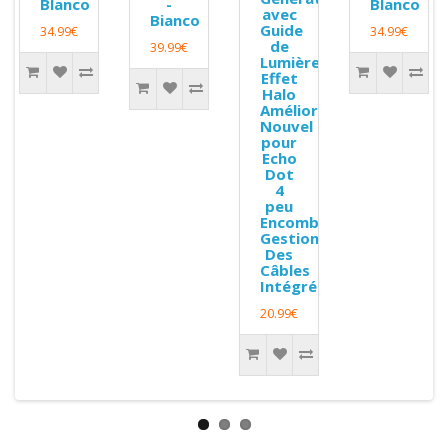
Blanco
-
Blanco
avec
Bianco
Guide
34.99€
34.99€
de
39.99€
Lumière
Effet
Halo
,
Amélioré,
Nouvel
pour
Echo
Dot
4
peu
ant
Encombrant
Gestion
Des
Câbles
Intégrée
20.99€