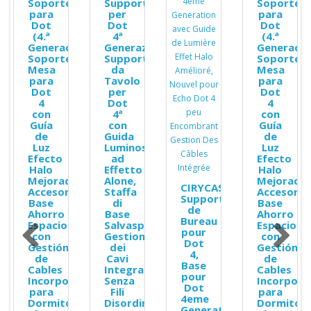
Soporte
Supporto
Soporte
para
per
para
Dot
Dot
Dot
(4.ª
4ª
(4.ª
Generación),
Generazione,
Generació
Soporte
Supporto
Soporte
Mesa
da
Mesa
para
Tavolo
para
Dot
per
Dot
4
Dot
4
con
4ª
con
Guía
con
Guía
de
Guida
de
Luz
Luminosa
Luz
Efecto
ad
Efecto
Halo
Effetto
Halo
Mejorado,
Alone,
Mejorado,
E
CIRYCASE
Accesorios
Staffa
Accesorio
Support
Base
di
Base
de
Ahorro
Base
Ahorro
Bureau
Espacio
Salvaspazio,
Espacio
pour
con
Gestione
con
Dot
Gestión
dei
Gestión
4,
de
Cavi
de
Base
Cables
Integrata
Cables
pour
Incorporada
Senza
Incorpora
Dot
para
Fili
para
4eme
Dormitorio,
Disordinati
Dormitori
on
Generation