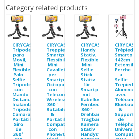
Category related products
CIRYCASE
CIRYCASE
CIRYCASE
CIRYCASE
Tripode
Treppiede
Handy
Trépied
para
Smartphone,
Stativ,
Smartpho
Movil,
Flessibile
Flexibler
142cm
Mini
Mini
Mini
Extensible
Flexible
Cavalletto
Selfie
Perche
Palo
per
Stick
a
Selfie
Smartphone
Stativ
Selfie
Tripode
Octopus
für
Trepied
con
con
Smartphone
Aluminium
Mando
Telecomando
mit
avec
Distancia
Wireless,
Kabelloser
Télécomm
Inalámbrico,
360°
Fernbedienung,
Bluetooth
Trípode
Rotabile
360°
&
Camara
&
Drehbar
Support
Portátil
Portatile,
Tragbarer
de
Giro
Compatibile
Kamera
Téléphon
de
con
Stativ
Universel
360°
Phone/Camera,
Handystativhalter
Compatib