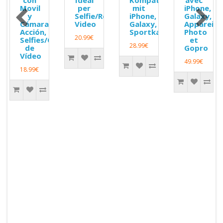
con
Ideal
Kompatibel
avec
Movil
per
mit
iPhone,
E
a/Gopro,
y
Selfie/Registrazioni
iPhone,
Galaxy,
Cámara
Video
Galaxy,
Appareil
one,
Acción,
Sportkamera
Photo
20.99€
Selfies/Grabación
et
le
28.99€
de
Gopro
Vídeo
49.99€
18.99€
m
mande
h
ne
ble
,