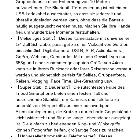
Gruppenfotos in einer Entfernung von 10 Metern
aufzunehmen. Die Bluetooth-Fernbedienung ist mit einem
USB-Ladekabel ausgestattet, so dass sie jederzeit und
überall aufgeladen werden kann, ohne dass die Batterie
häufig ausgetauscht werden muss. Machen Sie Ihre Hände
frei, um wunderbare Momente festzuhalten.
【Vielseitiges Stativ】 Dieses Kamerastativ mit universeller
1/4 Zoll Schraube, passt gut zu einer Vielzahl von Geräten,
einschließlich Digitalkamera, DSLR, SLR, Actionkamera,
GoPro, Webcam, Camcorder. Mit einem Gewicht von nur
653g und einer zusammengeklappten Größe von 44cm
kann sie in Ihrem Rucksack oder Ihrer Reisetasche verstaut
werden und eignet sich perfekt für Selfies, Gruppenfotos,
Reisen, Vlogging, Face Time, Live-Streaming usw.
【Super Stabil & Dauerhaft】 Die rutschfesten Füße des
Tripod Smartphone bieten einen festen Halt und
ausreichende Stabilität, um Kameras und Telefone zu
unterstützen. Hergestellt aus einer hochwertigen
Aluminiumlegierung, die Kratzern durch harte Gegenstände
leicht widersteht und für eine lange Lebensdauer ausgelegt
ist. Die einfach zu bedienenden Kipp- und Winkelgriffe
können Fotografen helfen, großartige Fotos zu machen.
【Universeller Kompatibler Telefonhalter】 Dieses