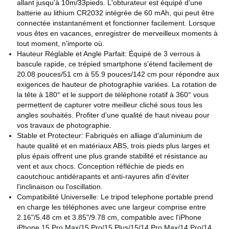
allant jusqu'à 10m/33pieds. L'obturateur est équipé d’une
batterie au lithium CR2032 intégrée de 60 mAh, qui peut être
connectée instantanément et fonctionner facilement. Lorsque
vous êtes en vacances, enregistrer de merveilleux moments à
tout moment, n'importe où.
Hauteur Réglable et Angle Parfait: Équipé de 3 verrous à
bascule rapide, ce trépied smartphone s'étend facilement de
20.08 pouces/51 cm à 55.9 pouces/142 cm pour répondre aux
exigences de hauteur de photographie variées. La rotation de
la tête à 180° et le support de téléphone rotatif à 360° vous
permettent de capturer votre meilleur cliché sous tous les
angles souhaités. Profiter d’une qualité de haut niveau pour
vos travaux de photographie.
Stable et Protecteur: Fabriqués en alliage d'aluminium de
haute qualité et en matériaux ABS, trois pieds plus larges et
plus épais offrent une plus grande stabilité et résistance au
vent et aux chocs. Conception réfléchie de pieds en
caoutchouc antidérapants et anti-rayures afin d’éviter
l'inclinaison ou l'oscillation.
Compatibilité Universelle: Le tripod telephone portable prend
en charge les téléphones avec une largeur comprise entre
2.16"/5.48 cm et 3.85"/9.78 cm, compatible avec l'iPhone
iPhone 15 Pro Max/15 Pro/15 Plus/15/14 Pro Max/14 Pro/14